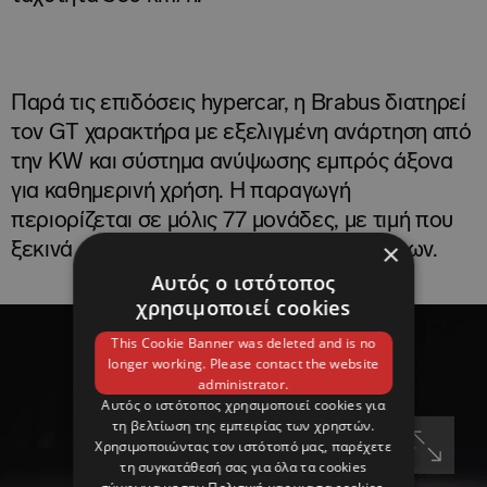
Παρά τις επιδόσεις hypercar, η Brabus διατηρεί
τον GT χαρακτήρα με εξελιγμένη ανάρτηση από
την KW και σύστημα ανύψωσης εμπρός άξονα
για καθημερινή χρήση. Η παραγωγή
περιορίζεται σε μόλις 77 μονάδες, με τιμή που
×
ξεκινά από 1 εκατομμύριο ευρώ προ φόρων.
Αυτός ο ιστότοπος
χρησιμοποιεί cookies
This Cookie Banner was deleted and is no
longer working. Please contact the website
administrator.
Αυτός ο ιστότοπος χρησιμοποιεί cookies για
τη βελτίωση της εμπειρίας των χρηστών.
Χρησιμοποιώντας τον ιστότοπό μας, παρέχετε
τη συγκατάθεσή σας για όλα τα cookies