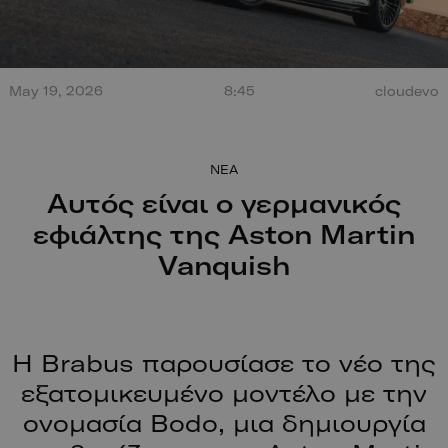
Τεράστια έκρηξη από
May 19, 2026
8:45
cloudevo
σύγκρουση στο Misano.
100 χρόν
Ο οδηγός βγαίνει
ξεκίνησαν
περπατώντας!
NEA
Αυτός είναι ο γερμανικός
εφιάλτης της Aston Martin
Vanquish
Η Brabus παρουσίασε το νέο της
εξατομικευμένο μοντέλο με την
ονομασία Bodo, μια δημιουργία