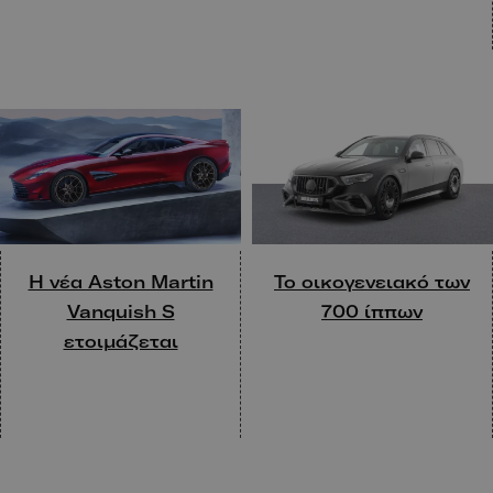
H νέα Aston Martin
To οικογενειακό των
Vanquish S
700 ίππων
ετοιμάζεται