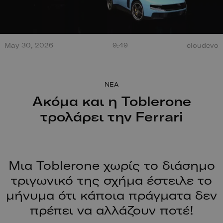
Τεράστια έκρηξη από
May 30, 2026
9:49
cloudevo
σύγκρουση στο Misano.
100 χρόν
Ο οδηγός βγαίνει
ξεκίνησαν
περπατώντας!
NEA
Ακόμα και η Toblerone
τρολάρει την Ferrari
Μια Toblerone χωρίς το διάσημο
τριγωνικό της σχήμα έστειλε το
μήνυμα ότι κάποια πράγματα δεν
πρέπει να αλλάζουν ποτέ!