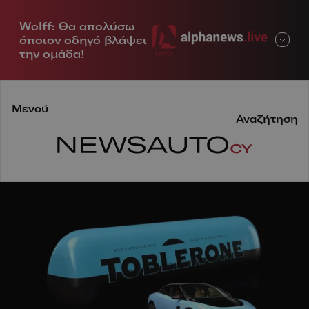
Wolff: Θα απολύσω
Μενού
όποιον οδηγό βλάψει
την ομάδα!
Μενού
Αναζήτηση