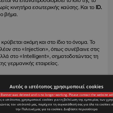
είται να επαναπροσδιορίσει το ίδιο της το
ρίς κινητήρα εσωτερικής καύσης. Και το
ID.
λο βήμα.
κρύβεται ακόμη και στο ίδιο το όνομα. Το
λέον στο «Injection», όπως συνέβαινε στις
αλλά στο «Intelligent», σηματοδοτώντας τη
ης γερμανικής εταιρείας.
Αυτός ο ιστότοπος χρησιμοποιεί cookies
ροκίνηση, η Volkswagen φρόντισε ώστε το
 Banner was deleted and is no longer working. Please contact the website ad
να τα στοιχεία που χαρακτηρίζουν ένα
ς ο ιστότοπος χρησιμοποιεί cookies για τη βελτίωση της εμπειρίας των χρη
ώντας τον ιστότοπό μας, παρέχετε τη συγκατάθεσή σας για όλα τα cookies
την Πολιτική μας για τα cookies.
Διαβάστε περισσότερα