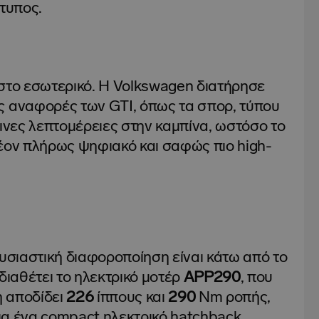
ότυπος.
ι στο εσωτερικό. Η Volkswagen διατήρησε
ς αναφορές των GTI, όπως τα σπορ, τύπου
κινες λεπτομέρειες στην καμπίνα, ωστόσο το
λέον πλήρως ψηφιακό και σαφώς πιο high-
ουσιαστική διαφοροποίηση είναι κάτω από το
διαθέτει το ηλεκτρικό μοτέρ
APP290
, που
η αποδίδει
226
ίππους και
290
Nm ροπής,
για ένα compact ηλεκτρικό hatchback.