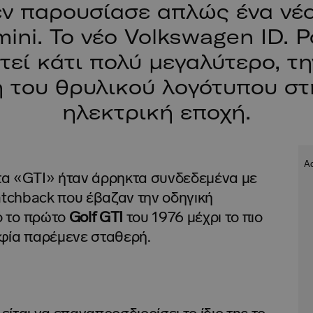
εν παρουσίασε απλώς ένα νέ
ini. Το νέο Volkswagen ID. P
εί κάτι πολύ μεγαλύτερο, τ
 του θρυλικού λογότυπου στ
ηλεκτρική εποχή.
ατα «GTI» ήταν άρρηκτα συνδεδεμένα με
atchback που έβαζαν την οδηγική
ό το πρώτο
Golf GTI
του 1976 μέχρι το πιο
οφία παρέμενε σταθερή.