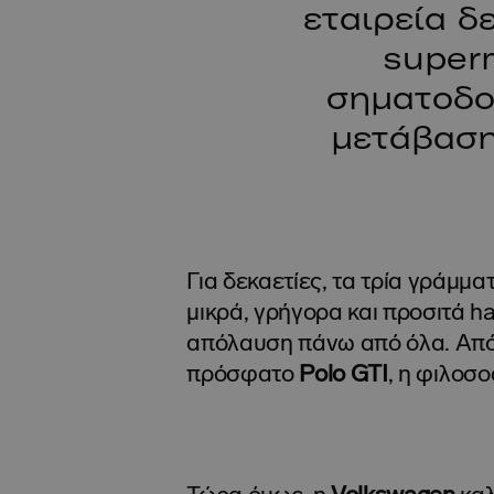
εταιρεία δ
superm
σηματοδοτ
μετάβαση
Για δεκαετίες, τα τρία γράμμ
μικρά, γρήγορα και προσιτά h
απόλαυση πάνω από όλα. Απ
πρόσφατο
Polo GTI
, η φιλοσ