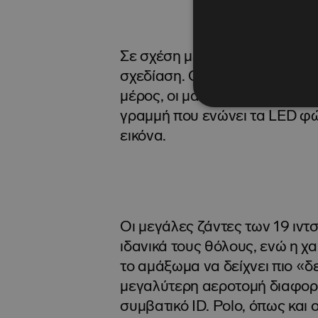
Σε σχέση με το απλό ID. Polo,
σχεδίαση. Οι νέοι προφυλακτ
μέρος, οι μαύρες λεπτομέρειε
γραμμή που ενώνει τα LED φώ
εικόνα.
Οι μεγάλες ζάντες των 19 ιντ
ιδανικά τους θόλους, ενώ η 
το αμάξωμα να δείχνει πιο «δε
μεγαλύτερη αεροτομή διαφορο
συμβατικό ID. Polo, όπως και