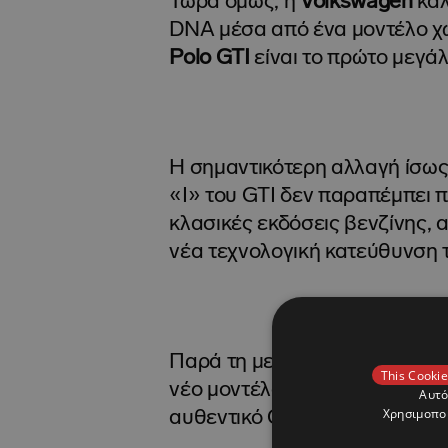
Τώρα όμως, η
Volkswagen
καλ
DNA μέσα από ένα μοντέλο χω
Polo GTI
είναι το πρώτο μεγά
Η σημαντικότερη αλλαγή ίσως 
«Ι» του GTI δεν παραπέμπει π
κλασικές εκδόσεις βενζίνης, 
νέα τεχνολογική κατεύθυνση τ
Παρά τη μετάβαση στην ηλεκτ
This Cookie
νέο μοντέλο να διατηρεί έντο
Αυτό
Χρησιμοποι
αυθεντικό GTI.