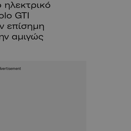
ο ηλεκτρικό
olo GTI
ην επίσημη
ην αμιγώς