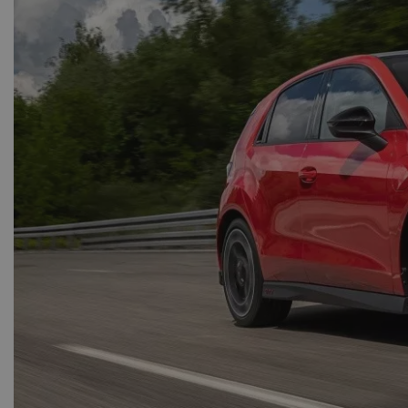
Τεράστι
σύγκρουσ
Ο οδη
περ