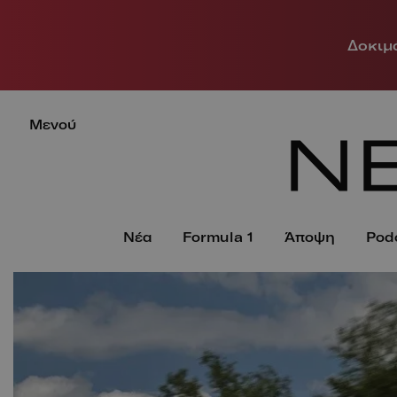
Δοκιμά
Μενού
Νέα
Formula 1
Άποψη
Pod