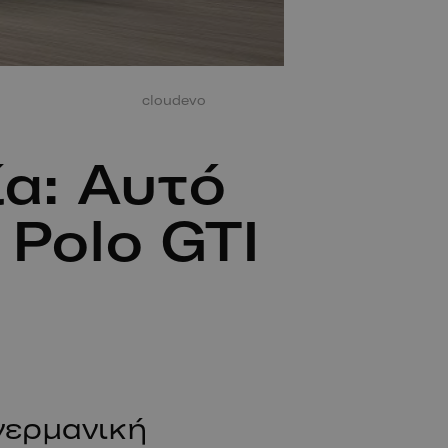
cloudevo
α: Αυτό
 Polo GTI
γερμανική