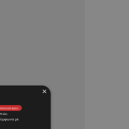
×
ministrator.
στών.
 σύμφωνα με