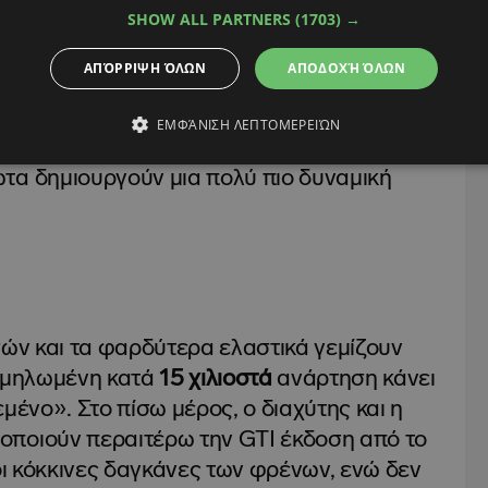
SHOW ALL PARTNERS
(1703) →
ΑΠΌΡΡΙΨΗ ΌΛΩΝ
ΑΠΟΔΟΧΉ ΌΛΩΝ
 η έκδοση GTI διαθέτει σαφώς πιο επιθετική
ήρες, τα μεγαλύτερα ανοίγματα στο εμπρός
ΕΜΦΆΝΙΣΗ ΛΕΠΤΟΜΕΡΕΙΏΝ
ς και η χαρακτηριστική κόκκινη φωτεινή
τα δημιουργούν μια πολύ πιο δυναμική
σών και τα φαρδύτερα ελαστικά γεμίζουν
χαμηλωμένη κατά
15
χιλιοστά
ανάρτηση κάνει
μένο». Στο πίσω μέρος, ο διαχύτης και η
ποιούν περαιτέρω την GTI έκδοση από το
 οι κόκκινες δαγκάνες των φρένων, ενώ δεν