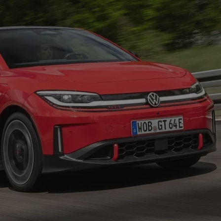
α έκρηξη από
η στο Misano.
100 χρόνια Spa! Όλα
γός βγαίνει
ξεκίνησαν κάπως έτσι…
πατώντας!