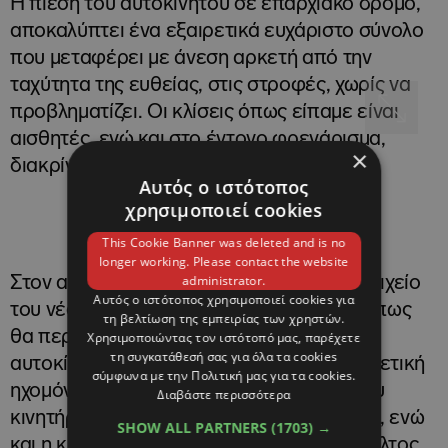
Η πίεση του αυτοκινήτου σε επαρχιακό δρόμο,
αποκαλύπτει ένα εξαιρετικά ευχάριστο σύνολο
που μεταφέρει με άνεση αρκετή από την
ταχύτητα της ευθείας, στις στροφές, χωρίς να
προβληματίζει. Οι κλίσεις όπως είπαμε είναι
αισθητές, ενώ και στο έντονο φρενάρισμα,
×
διακρίνεται το «βούτηγμα» εμπρός.
Αυτός ο ιστότοπος
χρησιμοποιεί cookies
This Cookie Banner was deleted and is no
longer working. Please contact the website
administrator.
Στον ανοιχτό δρόμο, όπου είναι και το στοιχείο
Αυτός ο ιστότοπος χρησιμοποιεί cookies για
του νέου
X-
Trail
, τα πάντα εξελίσσονται όπως
τη βελτίωση της εμπειρίας των χρηστών.
θα περίμενε κανείς μέσα σε ένα premium
Χρησιμοποιώντας τον ιστότοπό μας, παρέχετε
τη συγκατάθεσή σας για όλα τα cookies
αυτοκίνητο αυτής της κατηγορίας. Η εξαιρετική
σύμφωνα με την Πολιτική μας για τα cookies.
ηχομόνωση δεν επιτρέπει στο θόρυβο του
Διαβάστε περισσότερα
κινητήρα να περάσει έντονα στην καμπίνα, ενώ
SHOW ALL PARTNERS
(1703) →
και η κύλιση του αυτοκινήτου όταν η άσφαλτος