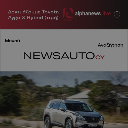
Δοκιμάζουμε Toyota
Μενού
Aygo X Hybrid (τιμή)
Μενού
Αναζήτηση