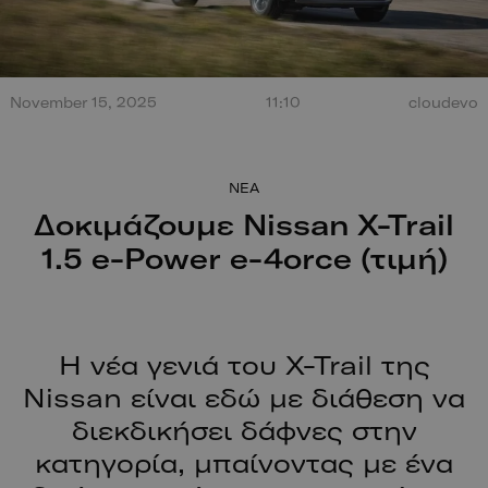
Τεράστια έκρηξη από
σύγκρουση στο Misano.
November 15, 2025
11:10
cloudevo
100 χρόν
Ο οδηγός βγαίνει
ξεκίνησαν
περπατώντας!
NEA
Δοκιμάζουμε Nissan X-Trail
1.5 e-Power e-4orce (τιμή)
Η νέα γενιά του X-Trail της
Nissan είναι εδώ με διάθεση να
διεκδικήσει δάφνες στην
κατηγορία, μπαίνοντας με ένα