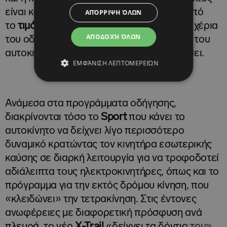
είναι καλή, είναι πραγματικά εξαιρετική. Από
ΑΠΌΡΡΙΨΗ ΌΛΩΝ
το
τιμόνι
, η πληροφόρηση που φτάνει στα χέρια
ΑΠΟΔΟΧΉ ΌΛΩΝ
του οδηγού είναι «τόση, όση» για το ύφος του
αυτοκινήτου και ποτέ δεν θα προβληματίσει.
ΕΜΦΆΝΙΣΗ ΛΕΠΤΟΜΕΡΕΙΏΝ
Ανάμεσα στα προγράμματα οδήγησης,
διακρίνονται τόσο το
Sport
που κάνει το
αυτοκίνητο να δείχνει λίγο περισσότερο
δυναμικό κρατώντας τον κινητήρα εσωτερικής
καύσης σε διαρκή λειτουργία για να τροφοδοτεί
αδιάλειπτα τους ηλεκτροκινητήρες, όπως και το
πρόγραμμα για την εκτός δρόμου κίνηση, που
«κλειδώνει» την τετρακίνηση. Στις έντονες
ανωφέρειες με διαφορετική πρόσφυση ανά
πλευρά, το νέο
X-
Trail
«δείχνει τα δόντια του»,