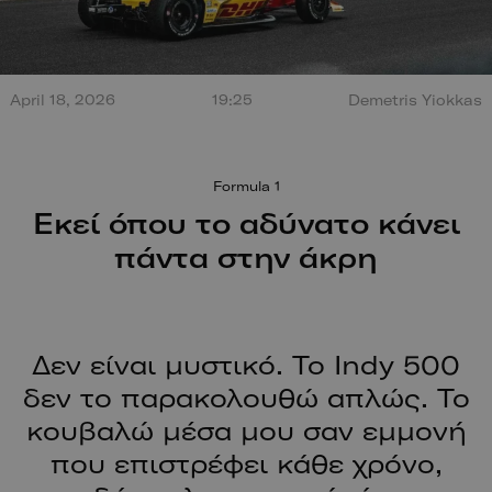
Τεράστια έκρηξη από
April 18, 2026
19:25
Demetris Yiokkas
σύγκρουση στο Misano.
100 χρόν
Ο οδηγός βγαίνει
ξεκίνησαν
περπατώντας!
Formula 1
Εκεί όπου το αδύνατο κάνει
πάντα στην άκρη
Δεν είναι μυστικό. Το Indy 500
δεν το παρακολουθώ απλώς. Το
κουβαλώ μέσα μου σαν εμμονή
που επιστρέφει κάθε χρόνο,