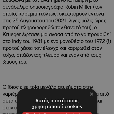
Σύμφωνα με τον αγαπημένο και αείμνηστο
συνάδελφο δημοσιογράφο Robin Miller (τον
οποίο, παρεμπιπτόντως, σκεφτόμουν έντονα
στις 25 Αυγούστου του 2021, λίγες μόλις ώρες
προτού πληροφορηθώ τον θάνατό του), ο
Krueger έφτασε μια ανάσα από το να προκριθεί
στο Indy του 1981 με ένα μονοθέσιο του 1972 (!)
προτού χάσει τον έλεγχο και καρφωθεί στον
τοίχο, σπάζοντας πλευρά και έναν από τους
ώμους του.
Ο ίδιος είχε τρία μεγάλα ατυχήματα στην
×
καριέρα του, τα οποία τον σακάτεψαν. Ένα από
Αυτός ο ιστότοπος
αυτά τον άφησε αναίσθητο για 11 ημέρες και
χρησιμοποιεί cookies
όταν συνήλθε έπρεπε να μάθει ξανά να