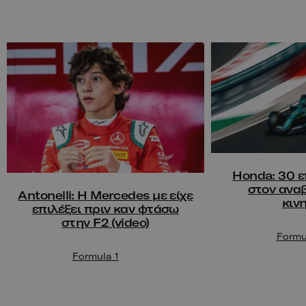
Honda: 30 ε
στον ανα
Antonelli: Η Mercedes με είχε
κιν
επιλέξει πριν καν φτάσω
στην F2 (video)
Formu
Formula 1