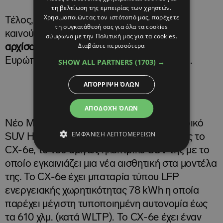
τη βελτίωση της εμπειρίας των χρηστών.
Χρησιμοποιώντας τον ιστότοπό μας, παρέχετε
Τέλος, έγινε γνωστό ότι οι πωλήσεις του
τη συγκατάθεσή σας για όλα τα cookies
καινούργιου αμιγώς ηλεκτρικού CX-6e
θα
σύμφωνα με την Πολιτική μας για τα cookies.
Διαβάστε περισσότερα
αρχίσουν άμεσα
στις βασικές χώρες της
Ευρώπης, ακόμη και εντός του Ιανουαρίου.
SHOW ALL PARTNERS
(1703) →
ΑΠΌΡΡΙΨΗ ΌΛΩΝ
@newsauto.gr
ΑΠΟΔΟΧΉ ΌΛΩΝ
Νέο Mazda CX-6e: Το πιο όμορφο ηλεκτρικό
ΕΜΦΆΝΙΣΗ ΛΕΠΤΟΜΕΡΕΙΏΝ
SUV Η Mazda παρουσίασε στις Βρυξέλλες το
CX-6e, το νέο αμιγώς ηλεκτρικό SUV της με το
οποίο εγκαινιάζει μια νέα αισθητική στα μοντέλα
της. Το CX-6e έχει μπαταρία τύπου LFP
ενεργειακής χωρητικότητας 78 kWh η οποία
παρέχει μέγιστη τυποποιημένη αυτονομία έως
τα 610 χλμ. (κατά WLTP). Το CX-6e έχει έναν