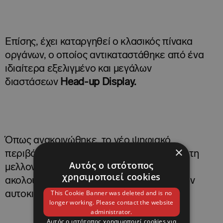
Επίσης, έχει καταργηθεί ο κλασικός πίνακα
οργάνων, ο οποίος αντικαταστάθηκε από ένα
ιδιαίτερα εξελιγμένο και μεγάλων
διαστάσεων
H
ead-up
D
isplay.
Όπως ανακοινώθηκε, το νέο ψηφιακό
×
περιβάλλον στο ταμπλό του καταδεικνύει τη
Αυτός ο ιστότοπος
μελλοντική κατεύθυνση που επιθυμεί να
χρησιμοποιεί cookies
ακολουθήσει η εταιρεία στο εσωτερικό των
This Cookie Banner was deleted and is no
αυτοκινήτων της.
longer working. Please contact the website
administrator.
Αυτός ο ιστότοπος χρησιμοποιεί cookies για