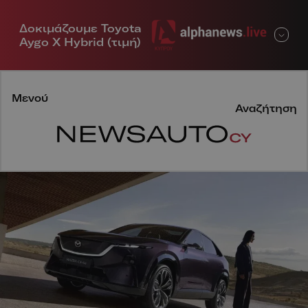
Δοκιμάζουμε Toyota
Μενού
Aygo X Hybrid (τιμή)
Μενού
Αναζήτηση