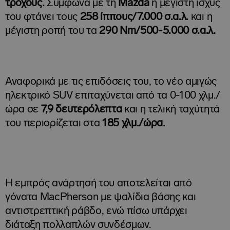
τροχούς.
Σύμφωνα με τη
Mazda
η μέγιστη ισχύς
του φτάνει τους
258 ίππους/7.000 σ.α.λ.
και η
μέγιστη ροπή του τα
290 Nm/500-5.000 σ.α.λ.
Αναφορικά με τις επιδόσεις του, το νέο αμιγώς
ηλεκτρικό SUV επιταχύνεται από τα 0-100 χλμ./
ώρα σε
7,9 δευτερόλεπτα
και η τελική ταχύτητά
του περιορίζεται στα
185 χλμ./ώρα.
Η εμπρός ανάρτησή του αποτελείται από
γόνατα MacPherson με ψαλίδια βάσης και
αντιστρεπτική ράβδο, ενώ πίσω υπάρχει
διάταξη πολλαπλών συνδέσμων.