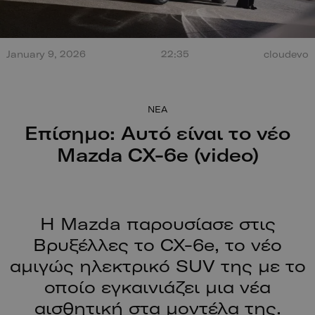
Τεράστια έκρηξη από
January 9, 2026
22:35
cloudevo
σύγκρουση στο Misano.
100 χρόν
Ο οδηγός βγαίνει
ξεκίνησαν
περπατώντας!
NEA
Επίσημο: Αυτό είναι το νέο
Mazda CX-6e (video)
Η Mazda παρουσίασε στις
Βρυξέλλες το CX-6e, το νέο
αμιγώς ηλεκτρικό SUV της με το
οποίο εγκαινιάζει μια νέα
αισθητική στα μοντέλα της.