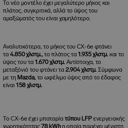
Το νέο μοντέλο έχει μεγαλύτερο μήκος και
πλάτος, συγκριτικά, αλλά το ύψος του
αμαξώματός του είναι χαμηλότερο.
Αναλυτικότερα, το μήκος του CX-6e φτάνει
τα
4.850 χλστμ.,
το πλάτος τα
1.935 χλστμ.
και το
ύψος του τα
1.670 χλστμ.
Αντίστοιχα, το
μεταξόνιό του φτάνει τα
2.904 χλστμ.
Σύμφωνα
με τη
Mazda,
το ωφέλιμο ύψος από το έδαφος
είναι
158 χλστμ.
Το CX-6e έχει μπαταρία
τύπου
LFP
ενεργειακής
χωρητικότητας
78
kWh
η οποία παρέχει μέγιστη