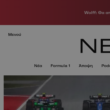
Wolff: Θα α
Μενού
Νέα
Formula 1
Άποψη
Pod