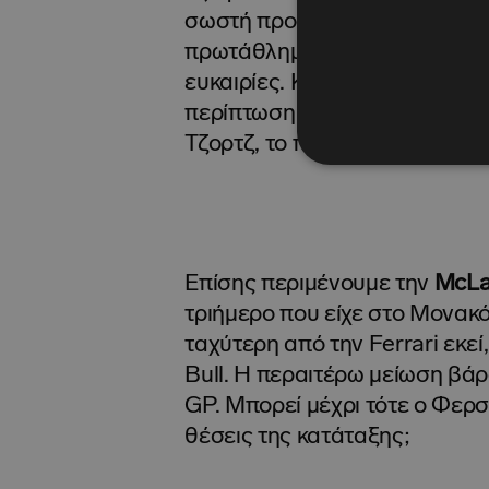
σωστή προσέγγιση και -όπως 
πρωτάθλημα αλλά το πώς θα με
ευκαιρίες. Και η μέθοδος αυτή
περίπτωση νίκης του Κίμι και
Τζορτζ, το πρωτάθλημα του 2
Επίσης περιμένουμε την
McLa
τριήμερο που είχε στο Μονακό
ταχύτερη από την Ferrari εκε
Bull. Η περαιτέρω μείωση βάρ
GP. Μπορεί μέχρι τότε ο Φερσ
θέσεις της κατάταξης;