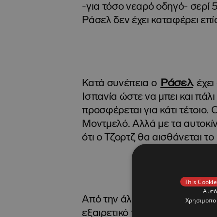
-για τόσο νεαρό οδηγό- σερί 5 
Ράσελ δεν έχει καταφέρει επίσ
Ράσελ
Κατά συνέπεια ο
έχει
Ισπανία ώστε να μπει και πάλι
προσφέρεται για κάτι τέτοιο.
Μοντμελό. Αλλά με τα αυτοκίν
ότι ο Τζορτζ θα αισθάνεται το
This Cookie
Αυτό
Από την άλλη ο Αντονέλι, χωρί
Χρησιμοποι
εξαιρετικό τριήμερο ασχέτως τ