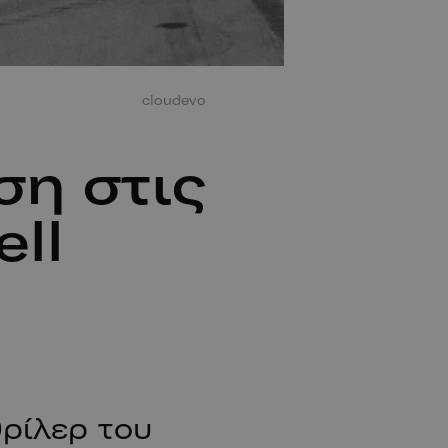
cloudevo
ση στις
ll
ρίλερ του