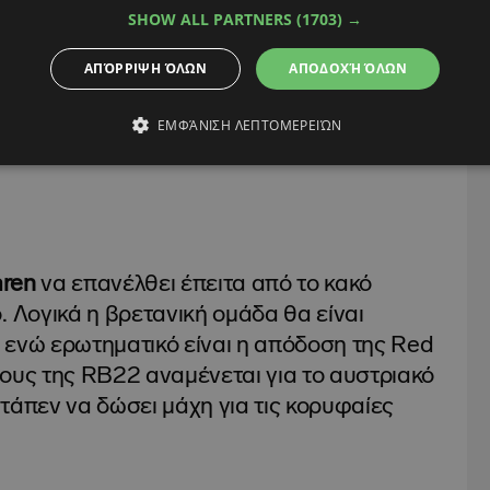
SHOW ALL PARTNERS
(1703) →
έχει δηλώσει- δεν σκέφτεται ακόμη το
γιστοποιεί σε κάθε GP τις δικές του
ΑΠΌΡΡΙΨΗ ΌΛΩΝ
ΑΠΟΔΟΧΉ ΌΛΩΝ
 λειτουργεί άψογα μέχρι στιγμής. Φυσικά σε
 ενός ακόμη κακού αποτελέσματος του
ΕΜΦΆΝΙΣΗ ΛΕΠΤΟΜΕΡΕΙΏΝ
026 πλησιάζει σημαντικά στην… Μπολόνια!
ren
να επανέλθει έπειτα από το κακό
. Λογικά η βρετανική ομάδα θα είναι
ί, ενώ ερωτηματικό είναι η απόδοση της Red
ους της RB22 αναμένεται για το αυστριακό
τάπεν να δώσει μάχη για τις κορυφαίες