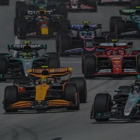
α έκρηξη από
η στο Misano.
100 χρόνια Spa! Όλα
γός βγαίνει
ξεκίνησαν κάπως έτσι…
πατώντας!