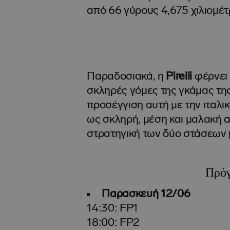
από 66 γύρους 4,675 χιλιομέτ
Παραδοσιακά, η
Pirelli
φέρνει 
σκληρές γόμες της γκάμας τη
προσέγγιση αυτή με την ιταλικ
ως σκληρή, μέση και μαλακή α
στρατηγική των δύο στάσεων
Πρόγ
Παρασκευή 12/06
14:30: FP1
18:00: FP2