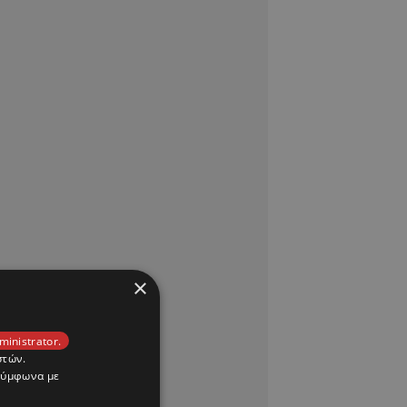
×
ministrator.
στών.
 σύμφωνα με