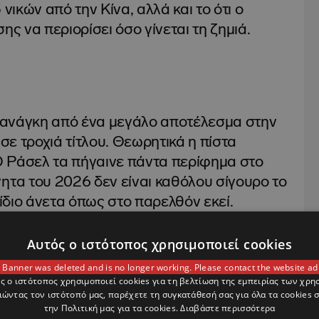
νικών από την Κίνα, αλλά και το ότι ο
ης να περιορίσει όσο γίνεται τη ζημιά.
 ανάγκη από ένα μεγάλο αποτέλεσμα στην
 σε τροχιά τίτλου. Θεωρητικά η πίστα
 Ο Ράσελ τα πήγαινε πάντα περίφημα στο
ητα του 2026 δεν είναι καθόλου σίγουρο το
 ίδιο άνετα όπως στο παρελθόν εκεί.
Αυτός ο ιστότοπος χρησιμοποιεί cookies
 Banner was deleted and is no longer working. Please contact the website ad
ς ο ιστότοπος χρησιμοποιεί cookies για τη βελτίωση της εμπειρίας των χρη
ς πίεση, μπορεί να έχει ένα ακόμη
ώντας τον ιστότοπό μας, παρέχετε τη συγκατάθεσή σας για όλα τα cookies
την Πολιτική μας για τα cookies.
Διαβάστε περισσότερα
ου εάν κερδίσει ή όχι. Ο Ιταλός ακολουθεί