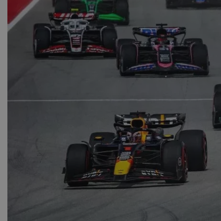
Τεράστι
σύγκρουσ
Ο οδη
περ