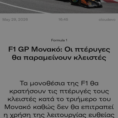
Τεράστια έκρηξη από
May 29, 2026
16:45
cloudevo
σύγκρουση στο Misano.
100 χρόν
Ο οδηγός βγαίνει
ξεκίνησαν
περπατώντας!
Formula 1
F1 GP Μονακό: Οι πτέρυγες
θα παραμείνουν κλειστές
Τα μονοθέσια της F1 θα
κρατήσουν τις πτέρυγές τους
κλειστές κατά το τριήμερο του
Μονακό καθώς δεν θα επιτραπεί
η χρήση της λειτουργίας ευθείας