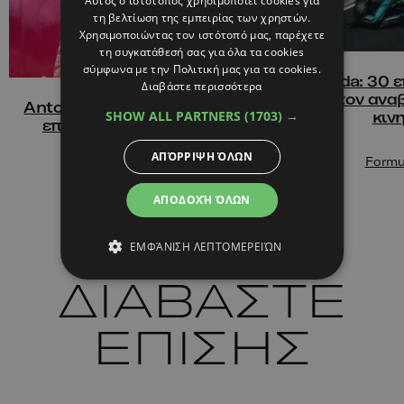
Αυτός ο ιστότοπος χρησιμοποιεί cookies για
τη βελτίωση της εμπειρίας των χρηστών.
Χρησιμοποιώντας τον ιστότοπό μας, παρέχετε
τη συγκατάθεσή σας για όλα τα cookies
σύμφωνα με την Πολιτική μας για τα cookies.
Honda: 30 ε
Διαβάστε περισσότερα
στον ανα
Antonelli: Η Mercedes με είχε
κιν
SHOW ALL PARTNERS
(1703) →
επιλέξει πριν καν φτάσω
στην F2 (video)
ΑΠΌΡΡΙΨΗ ΌΛΩΝ
Formu
Formula 1
ΑΠΟΔΟΧΉ ΌΛΩΝ
ΕΜΦΆΝΙΣΗ ΛΕΠΤΟΜΕΡΕΙΏΝ
ΔΙΑΒΑΣΤΕ
ΕΠΙΣΗΣ