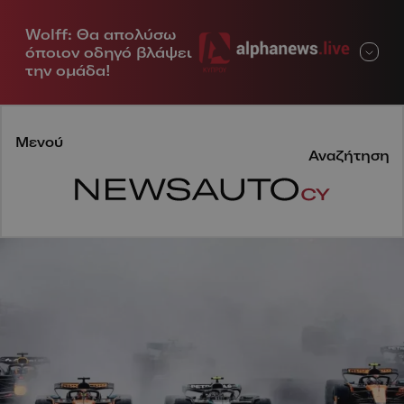
Wolff: Θα απολύσω
Μενού
όποιον οδηγό βλάψει
την ομάδα!
Μενού
Αναζήτηση