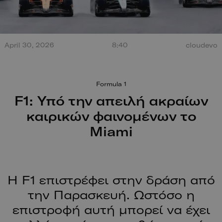
Τεράστια έκρηξη από
April 30, 2026
8:40
cloudevo
σύγκρουση στο Misano.
100 χρόν
Ο οδηγός βγαίνει
ξεκίνησαν
περπατώντας!
Formula 1
F1: Υπό την απειλή ακραίων
καιρικών φαινομένων το
Miami
Η F1 επιστρέφει στην δράση από
την Παρασκευή. Ωστόσο η
επιστροφή αυτή μπορεί να έχει