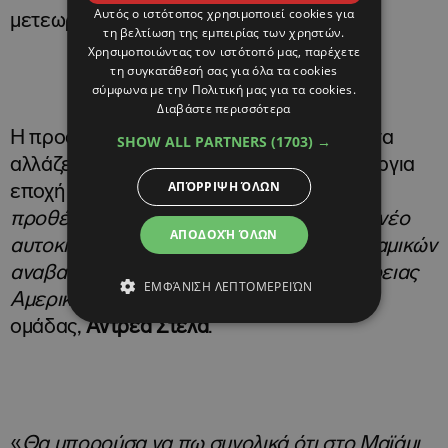
Αυτός ο ιστότοπος χρησιμοποιεί cookies για
μετεωρική άνοδος της ομάδας.
τη βελτίωση της εμπειρίας των χρηστών.
Χρησιμοποιώντας τον ιστότοπό μας, παρέχετε
τη συγκατάθεσή σας για όλα τα cookies
σύμφωνα με την Πολιτική μας για τα cookies.
Διαβάστε περισσότερα
Η προσέγγιση της McLaren δεν φαίνεται να
SHOW ALL PARTNERS
(1703) →
αλλάζει, παρά το ότι έχουμε σε μία καινούργια
ΑΠΌΡΡΙΨΗ ΌΛΩΝ
εποχή για την F1. «
Ήταν ανέκαθεν στις
προθέσεις μας, να φέρουμε ένα εντελώς νέο
ΑΠΟΔΟΧΉ ΌΛΩΝ
αυτοκίνητο – ειδικά από άποψη αεροδυναμικών
αναβαθμίσεων – για τους αγώνες της Βόρειας
ΕΜΦΆΝΙΣΗ ΛΕΠΤΟΜΕΡΕΙΏΝ
Αμερικής
» δήλωσε ο επικεφαλής της
ομάδας,
Αντρέα Στέλα
.
«
Θα μπορούσα να πω συνολικά ότι στο Μαϊάμι