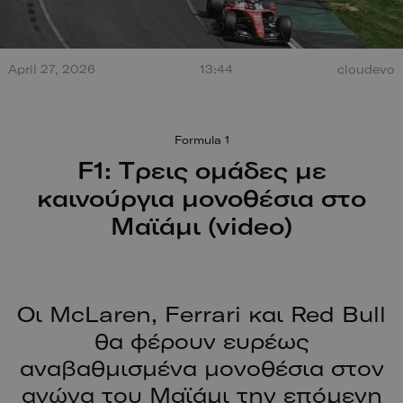
Τεράστια έκρηξη από
April 27, 2026
13:44
cloudevo
σύγκρουση στο Misano.
100 χρόν
Ο οδηγός βγαίνει
ξεκίνησαν
περπατώντας!
Formula 1
F1: Τρεις ομάδες με
καινούργια μονοθέσια στο
Μαϊάμι (video)
Οι McLaren, Ferrari και Red Bull
θα φέρουν ευρέως
αναβαθμισμένα μονοθέσια στον
αγώνα του Μαϊάμι την επόμενη