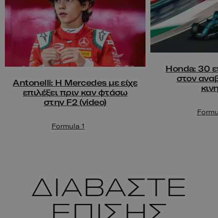
Honda: 30 ε
στον ανα
Antonelli: Η Mercedes με είχε
κιν
επιλέξει πριν καν φτάσω
στην F2 (video)
Formu
Formula 1
ΔΙΑΒΑΣΤΕ
ΕΠΙΣΗΣ