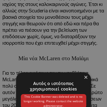
ισχύος της στους καλοκαιρινούς αγώνες. Έτσι κι
αλλιώς στην Scuderia είναι ικανοποιημένοι με τα
βασικά στοιχεία του μονοθέσιου τους μέχρι
στιγμής και θεωρούν ότι από εδώ και πέρα θα
πρέπει να πιέσουν για την βελτίωση των
επιδόσεων χωρίς, όμως, να διαταράξουν την
ισορροπία που έχει επιτευχθεί μέχρι στιγμής.
Μία νέα McLaren στο Μαϊάμι
Για το τέλος αφήσαμε την πρωταθλήτρια
×
McLaren. Ο αγώνας του Μαϊάμι είναι ιστορικά
Αυτός ο ιστότοπος
πολύ σημαντικό για την βρετανική ομάδα. Σε
χρησιμοποιεί cookies
αυτόν ο
Πίτερ Προδρόμου
είχε φέρει το πρώτο
This Cookie Banner was deleted and is no
μεγάλο και επιτυχημένο πακέτο αναβαθμίσεων
longer working. Please contact the website
του 2024 από το οποίο ξεκίνησε η μετέπειτα
administrator.