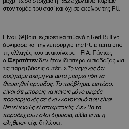
μέχρι τώρα στοιχεία η RB22 χωλαίνει κυρίως
στον τομέα του σασί και όχι σε εκείνον της PU.
Είναι, βέβαια, εξαιρετικά πιθανό η Red Bull να
δοκίμασε και την λειτουργία της PU έπειτα από
τις αλλαγές που ανακοίνωσε η FIA. Πάντως
ο
Φερστάπεν
δεν ήταν ιδιαίτερα αισιόδοξος για
τις παρεμβάσεις αυτές. «
Το γεγονός ότι
συζητάμε ακόμη και αυτό μπορεί ήδη να
θεωρηθεί πρόοδος
.
Το πρόβλημα, ωστόσο,
είναι ότι μπορείς να κάνεις μόνο μικρές
προσαρμογές σε έναν κανονισμό που είναι
θεμελιωδώς ελαττωματικός. Δεν θα το
παραδεχτούν όλοι δημόσια, αλλά είναι η
αλήθεια
» είχε δηλώσει.