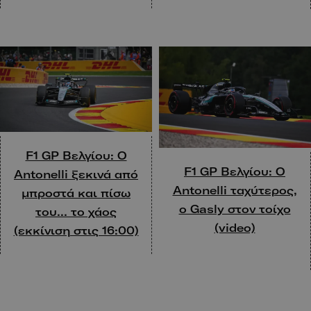
F1 GP Βελγίου: O
F1 GP Βελγίου: Ο
Antonelli ξεκινά από
Antonelli ταχύτερος,
μπροστά και πίσω
ο Gasly στον τοίχο
του… το χάος
(video)
(εκκίνιση στις 16:00)