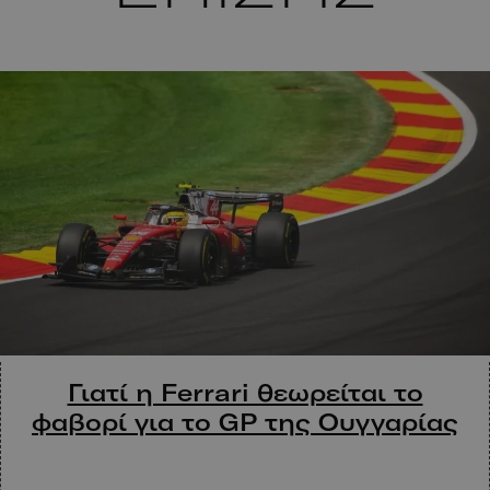
Γιατί η Ferrari θεωρείται το
φαβορί για το GP της Ουγγαρίας