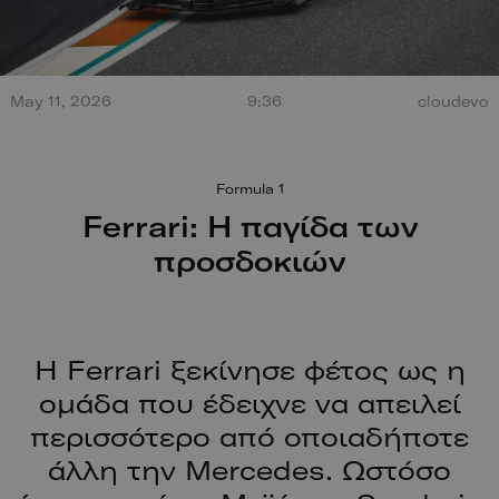
Τεράστια έκρηξη από
May 11, 2026
9:36
cloudevo
σύγκρουση στο Misano.
100 χρόν
Ο οδηγός βγαίνει
ξεκίνησαν
περπατώντας!
Formula 1
Ferrari: Η παγίδα των
προσδοκιών
Η Ferrari ξεκίνησε φέτος ως η
ομάδα που έδειχνε να απειλεί
περισσότερο από οποιαδήποτε
άλλη την Mercedes. Ωστόσο