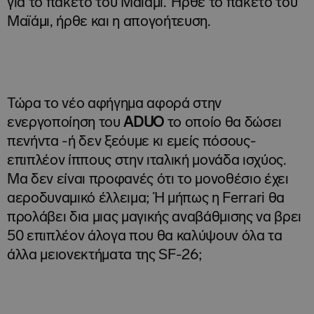
για το πακέτο του Μαϊάμι. Ήρθε το πακέτο του
Μαϊάμι, ήρθε και η απογοήτευση.
Τώρα το νέο αφήγημα αφορά στην
ενεργοποίηση του
ADUO
το οποίο θα δώσει
πενήντα -ή δεν ξεόυμε κι εμείς πόσους-
επιπλέον ίππους στην ιταλική μονάδα ισχύος.
Μα δεν είναι προφανές ότι το μονοθέσιο έχει
αεροδυναμικό έλλειμα; Ή μήπως η Ferrari θα
προλάβει δια μιας μαγικής αναβάθμισης να βρει
50 επιπλέον άλογα που θα καλύψουν όλα τα
άλλα μειονεκτήματα της SF-26;