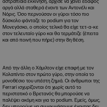
αστραπιαία εκκίνηση, άρχισε να χάνει έδαφος
αργά αλλά σταθερά έναντι των Αντονέλι και
Νόρις. Όσο περνούσαν οι γύροι τόσο πιο
δύσκολο φάνταζε το podium για τον
Μονεγάσκο, ο οποίος τελικά θα είχε τετ-α-κε
στον τελευταίο γύρο και θα τερμάτιζε (έπειτα
και από ποινή που πήρε) στην 8η θέση.
Από την άλλη ο Χάμιλτον είχε επαφή με τον
Κολαπίντο στον πρώτο γύρο, στην οποία το
μονοθέσιο του υπέστη ζημιά. Οι άνθρωποι της
Ferrari ισχυρίζονται ότι χωρίς αυτό το
περιστατικό ο Βρετανός θα μπορούσε να
παλέψει ακόμη και για το podium. Εμείς, όμως,
δεν μπορούμε να συμφωνήσουμε έχοντας δει