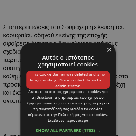
Στις περιπτώσεις του Σουμάχερ η έλευση του
κορυφαίου οδηγού εκείνης της εποχής
αφαίρεσε άμεσα τις διακιολογίες από τους
×
σχεδιαστές και τους μηχανικούς. Στις
Αυτός ο ιστότοπος
περιπτώσεις των Μπριατόρε και Στέλα, η
χρησιμοποιεί cookies
αυστηρή αλλά δίκαιη προσέγγιση της
This Cookie Banner was deleted and is no
καθημερινότητας εντός της ομάδας έφερε στο
longer working. Please contact the website
προσκήνιο τα πιο ικανά και φιλόδοξα στελέχη
administrator.
Αυτός ο ιστότοπος χρησιμοποιεί cookies για
και έκανε πέρα όσους δεν μπορούσαν να
τη βελτίωση της εμπειρίας των χρηστών.
ανταπεξέλθουν.
Χρησιμοποιώντας τον ιστότοπό μας, παρέχετε
τη συγκατάθεσή σας για όλα τα cookies
σύμφωνα με την Πολιτική μας για τα cookies.
Διαβάστε περισσότερα
SHOW ALL PARTNERS
(1703) →