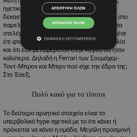
Αυτή η αυστηρή αλλά αποδεκτή από όλους
ΑΠΌΡΡΙΨΗ ΌΛΩΝ
ηγετική φυσιογνωμία δεν υπάρχει εδώ και
δεκαετίες στην Ferrari. Έχουμε γράψει και στο
ΑΠΟΔΟΧΉ ΌΛΩΝ
παρελθόν ότι η Scuderia διαθέτει ικανότατα
στελέχη αλλά κάκιστη οργάνωση. Πολλοί λένε
ΕΜΦΆΝΙΣΗ ΛΕΠΤΟΜΕΡΕΙΏΝ
ότι φταίει το ότι έχει την έδρα της στην Ιταλία
και ότι εάν μεταφερόταν στην Αγγλία θα ήταν
καλύτερα. Δηλαδή η Ferrari των Σουμάχερ-
Τοντ-Μπρον και Μπιρν πού είχε την έδρα της;
Στο Έσεξ;
Πολύ κακό για το τίποτα
Το δεύτερο αρνητικό στοιχείο είναι το
υπερβολικό hype σχετικά με το ότι κάνει ή
πρόκειται να κάνει η ομάδα. Μεγάλη προσμονή