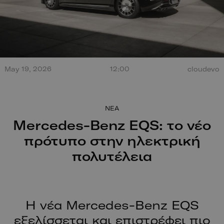
Τεράστια έκρηξη από
σύγκρουση στο Misano.
100 χρόν
Ο οδηγός βγαίνει
ξεκίνησαν
May 19, 2026
12:00
cloudevo
περπατώντας!
NEA
Mercedes-Benz EQS: το νέο
πρότυπο στην ηλεκτρική
πολυτέλεια
Η νέα Mercedes-Benz EQS
εξελίσσεται και επιστρέφει πιο