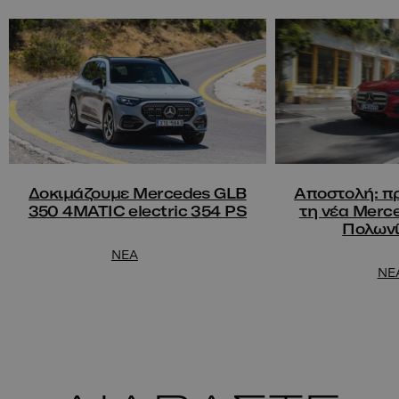
Δοκιμάζουμε Mercedes GLB
Αποστολή: π
350 4MATIC electric 354 PS
τη νέα Merc
Πολωνί
NEA
NE