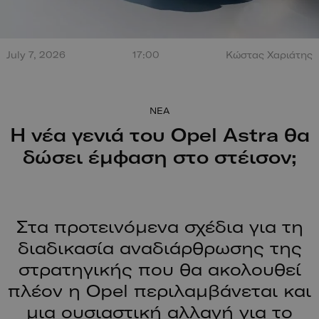
Τεράστια έκρηξη από
July 7, 2026
17:00
Κώστας Χαριάτης
σύγκρουση στο Misano.
100 χρόν
Ο οδηγός βγαίνει
ξεκίνησαν
περπατώντας!
NEA
Η νέα γενιά του Opel Astra θα
δώσει έμφαση στο στέισον;
Στα προτεινόμενα σχέδια για τη
διαδικασία αναδιάρθρωσης της
στρατηγικής που θα ακολουθεί
πλέον η Opel περιλαμβάνεται και
μια ουσιαστική αλλαγή για το