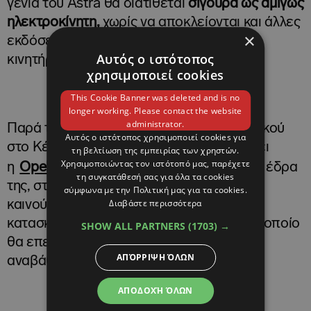
γενιά του Astra θα διατίθεται
σίγουρα ως αμιγώς
ηλεκτροκίνητη,
χωρίς να αποκλείονται και άλλες
×
εκδόσεις του με εξηλεκτρισμένο θερμικό
Αυτός ο ιστότοπος
κινητήρα.
χρησιμοποιεί cookies
This Cookie Banner was deleted and is no
longer working. Please contact the website
administrator.
Παρά τις πρόσφατες περικοπές προσωπικού
Αυτός ο ιστότοπος χρησιμοποιεί cookies για
στο Κέντρο Έρευνας και Εξέλιξης που έχει
τη βελτίωση της εμπειρίας των χρηστών.
Χρησιμοποιώντας τον ιστότοπό μας, παρέχετε
η
Opel
στο Ρίσελσχαϊμ, την παραδοσιακή έδρα
τη συγκατάθεσή σας για όλα τα cookies
της, στελέχη της έχουν δηλώσει ότι το
σύμφωνα με την Πολιτική μας για τα cookies.
Διαβάστε περισσότερα
καινούργιο μοντέλο θα συνεχίσει να
κατασκευάζεται στο ίδιο εργοστάσιο, στο οποίο
SHOW ALL PARTNERS
(1703) →
θα επενδυθούν σημαντικά ποσά για την
ΑΠΌΡΡΙΨΗ ΌΛΩΝ
αναβάθμισή του.
ΑΠΟΔΟΧΉ ΌΛΩΝ