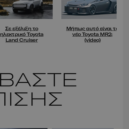
Σε εξέλιξη το
Μήπως αυτό είναι το
ηλεκτρικό Toyota
νέο Toyota MR2;
Land Cruiser
(video)
ΑΒΑΣΤΕ
ΠΙΣΗΣ