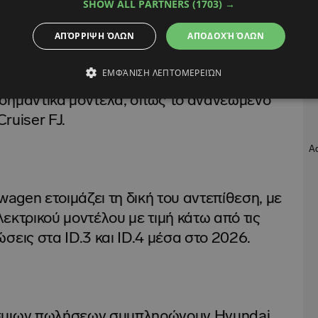
SHOW ALL PARTNERS
(1703) →
ΑΠΌΡΡΙΨΗ ΌΛΩΝ
ΑΠΟΔΟΧΉ ΌΛΩΝ
ξη για τη συνέχεια, καθώς το 2026 θα είναι
ΕΜΦΆΝΙΣΗ ΛΕΠΤΟΜΕΡΕΙΏΝ
σης της νέας γενιάς RAV4, ενώ μέσα στο
α σημαντικά μοντέλα, όπως το ανανεωμένο
Cruiser FJ.
wagen ετοιμάζει τη δική του αντεπίθεση, με
ηλεκτρικού μοντέλου με τιμή κάτω από τις
σεις στα ID.3 και ID.4 μέσα στο 2026.
όσμιων πωλήσεων συμπληρώνουν Hyundai