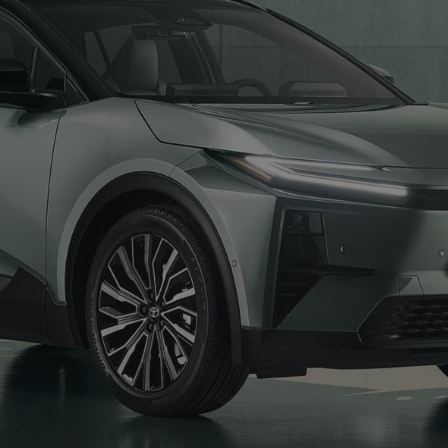
α έκρηξη από
η στο Misano.
100 χρόνια Spa! Όλα
γός βγαίνει
ξεκίνησαν κάπως έτσι…
πατώντας!