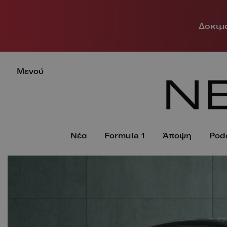
Δοκιμά
Μενού
Νέα
Formula 1
Άποψη
Pod