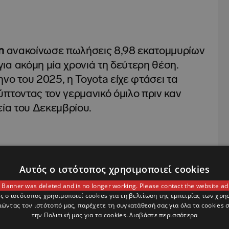
n
ανακοίνωσε πωλήσεις 8,98 εκατομμυρίων
ια ακόμη μία χρονιά τη δεύτερη θέση.
νο του 2025, η Toyota είχε φτάσει τα
πτοντας τον γερμανικό όμιλο πριν καν
εία του Δεκεμβρίου.
 πιεσμένη, καθώς οι συνολικές της
Αυτός ο ιστότοπος χρησιμοποιεί cookies
,5%, με τη βασική μάρκα Volkswagen να
 Banner was deleted and is no longer working. Please contact the website ad
εκατ. οχήματα) και την Audi να σημειώνει
ς ο ιστότοπος χρησιμοποιεί cookies για τη βελτίωση της εμπειρίας των χρη
ώντας τον ιστότοπό μας, παρέχετε τη συγκατάθεσή σας για όλα τα cookies
μονάδες.
την Πολιτική μας για τα cookies.
Διαβάστε περισσότερα