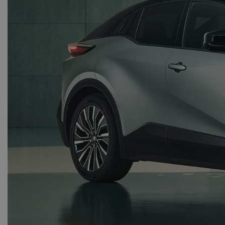
Τεράστι
σύγκρουσ
Ο οδη
περ