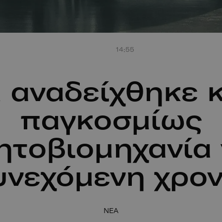
14:55
a αναδείχθηκε 
παγκοσμίως
ητοβιομηχανία 
υνεχόμενη χρον
NEA