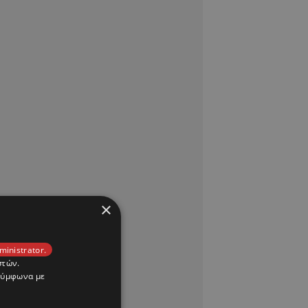
×
ministrator.
στών.
 σύμφωνα με