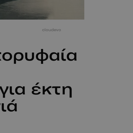
cloudevo
κορυφαία
για έκτη
ιά