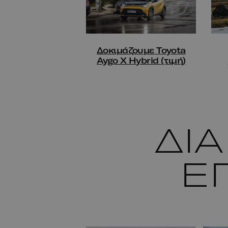
Δοκιμάζουμε Toyota
Aygo X Hybrid (τιμή)
ΔΙ
Ε