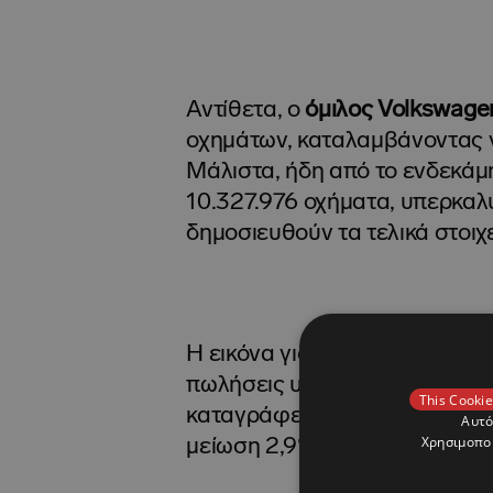
Αντίθετα, ο
όμιλος Volkswage
οχημάτων, καταλαμβάνοντας γ
Μάλιστα, ήδη από το ενδεκάμη
10.327.976 οχήματα, υπερκαλύ
δημοσιευθούν τα τελικά στοιχ
Η εικόνα για τη VW παραμένει
πωλήσεις υποχώρησαν κατά 0
This Cookie
καταγράφει πτώση 1,4% (4,73 
Αυτό
Χρησιμοποι
μείωση 2,9%, στις 1.623.551 