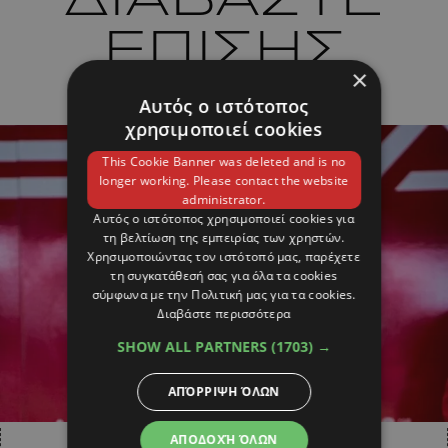
ΕΠΙΣΗΣ
×
Αυτός ο ιστότοπος
χρησιμοποιεί cookies
This Cookie Banner was deleted and is no
longer working. Please contact the website
administrator.
Αυτός ο ιστότοπος χρησιμοποιεί cookies για
τη βελτίωση της εμπειρίας των χρηστών.
Χρησιμοποιώντας τον ιστότοπό μας, παρέχετε
τη συγκατάθεσή σας για όλα τα cookies
σύμφωνα με την Πολιτική μας για τα cookies.
Διαβάστε περισσότερα
SHOW ALL PARTNERS
(1703) →
ΑΠΌΡΡΙΨΗ ΌΛΩΝ
ΑΠΟΔΟΧΉ ΌΛΩΝ