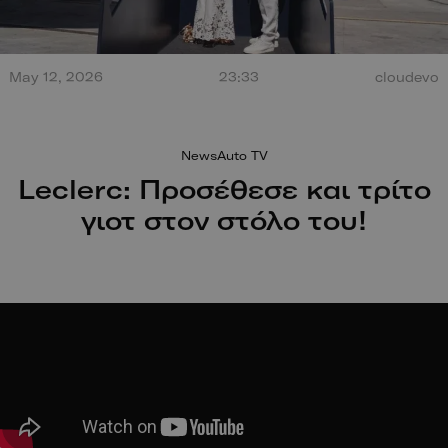
Τεράστια έκρηξη από
May 12, 2026
23:33
cloudevo
σύγκρουση στο Misano.
100 χρόν
Ο οδηγός βγαίνει
ξεκίνησαν
περπατώντας!
NewsAuto TV
Leclerc: Προσέθεσε και τρίτο
γιοτ στον στόλο του!