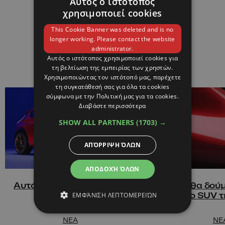
Αυτός ο ιστότοπος
ΣΧΕΤΙΚΑ
χρησιμοποιεί cookies
ΑΡΘΡΑ
This Cookie Banner was deleted and is no
longer working. Please contact the website
administrator.
Αυτός ο ιστότοπος χρησιμοποιεί cookies για
τη βελτίωση της εμπειρίας των χρηστών.
Χρησιμοποιώντας τον ιστότοπό μας, παρέχετε
τη συγκατάθεσή σας για όλα τα cookies
σύμφωνα με την Πολιτική μας για τα cookies.
Διαβάστε περισσότερα
SHOW ALL PARTNERS
(1703) →
ΑΠΌΡΡΙΨΗ ΌΛΩΝ
ΑΠΟΔΟΧΉ ΌΛΩΝ
Αυτό θα είναι το νέο SUV της
Πότε θα δούμ
Alfa Romeo
μεσαίο SUV τ
ΕΜΦΆΝΙΣΗ ΛΕΠΤΟΜΕΡΕΙΏΝ
NEA
NE