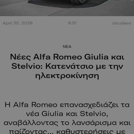
Τεράστια έκρηξη από
April 30, 2026
8:51
cloudevo
σύγκρουση στο Misano.
100 χρόν
Ο οδηγός βγαίνει
ξεκίνησαν
περπατώντας!
NEA
Nέες Alfa Romeo Giulia και
Stelvio: Κατενάτσιο με την
ηλεκτροκίνηση
Η Alfa Romeo επανασχεδιάζει τα
νέα Giulia και Stelvio,
αναβάλλοντας το λανσάρισμα και
παίζοντας… καθυστερήσεις με