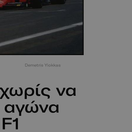
Demetris Yiokkas
-χωρίς να
ο αγώνα
 F1