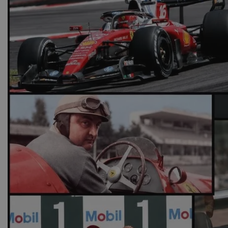
Τεράστι
σύγκρουσ
Ο οδη
περ