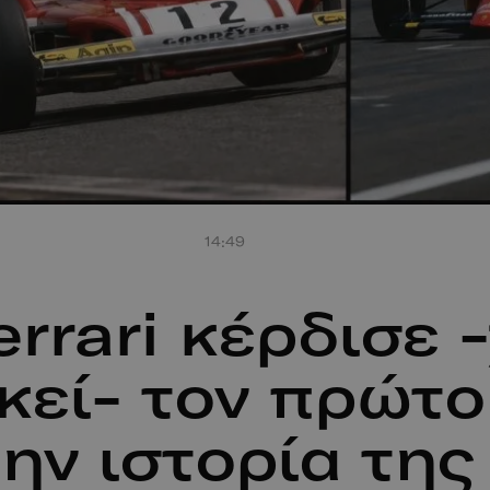
14:49
rrari κέρδισε 
εκεί- τον πρώτ
ην ιστορία της