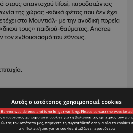
ά στους απανταχού tifosi, πυροδοτώντας
νία της χώρας -ειδικά φέτος που δεν έχει
τέχει στο Μουντιάλ- με την ανοδική πορεία
υ «δικού τους» παιδιού-θαύματος, Andrea
υν τον ενθουσιασμό του έθνους.
πιτυχία.
Αυτός ο ιστότοπος χρησιμοποιεί cookies
ύστερα από έναν συναρπαστικό αγώνα στο
υ Northamptonshire, την 250η της νίκη στη
 Banner was deleted and is no longer working. Please contact the website ad
ς ο ιστότοπος χρησιμοποιεί cookies για τη βελτίωση της εμπειρίας των χρη
έρδισε τον πρώτο της αγώνα στο Παγκόσμιο
ώντας τον ιστότοπό μας, παρέχετε τη συγκατάθεσή σας για όλα τα cookies
την Πολιτική μας για τα cookies.
Διαβάστε περισσότερα