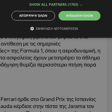
SHOW ALL PARTNERS
(1703) →
ΑΠΌΡΡΙΨΗ ΌΛΩΝ
ΑΠΟΔΟΧΉ ΌΛΩΝ
ilan Gonzalez, που είχε χαρίσει εκείνη την
ΕΜΦΆΝΙΣΗ ΛΕΠΤΟΜΕΡΕΙΏΝ
 με κοντομάνικη μπλούζα και χωρίς ζώνη
υ ο κινητήρας βρισκόταν μπροστά στα
 αντίθεση με τις σημερινές
ες» της Formula 1, όπου η αεροδυναμική, η
ματα ασφαλείας έχουν μετατρέψει το άθλημα
 οδήγηση θυμίζει περισσότερο πτήση παρά
ς Ferrari ήρθε στο Grand Prix της Ισπανίας
 Lauda κέρδισε στην πίστα της Jarama τον