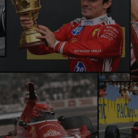
α έκρηξη από
η στο Misano.
100 χρόνια Spa! Όλα
γός βγαίνει
ξεκίνησαν κάπως έτσι…
πατώντας!