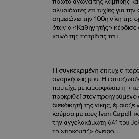
πρώτο αγώνα της λαμπρής καρ
αλυσιδωτές επιτυχίες για την 
σημειώνει την 100η νίκη της 
όταν ο «Καθηγητής» κέρδισε σ
κοινό της πατρίδας του.
Η συγκεκριμένη επιτυχία παρα
αναμνήσεις μου. Η φυτοζωούσ
που είχε μεταμορφώσει η «πέ
προκριθεί στον προηγούμενο
διεκδικητή της νίκης, έμοιαζε
κούρσα με τους Ivan Capelli κ
την αγγελοκάμωτη 641 του Jo
το «τιρκουάζ» όνειρο…