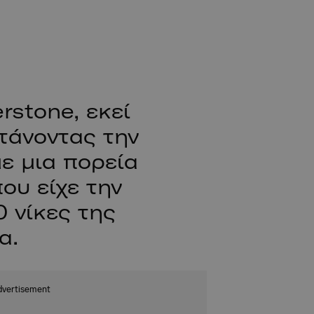
rstone, εκεί
φτάνοντας την
ε μια πορεία
ου είχε την
0 νίκες της
α.