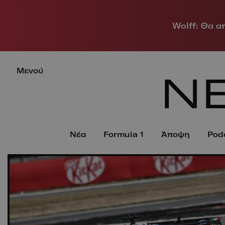
Wolff: Θα α
Μενού
Νέα
Formula 1
Άποψη
Pod