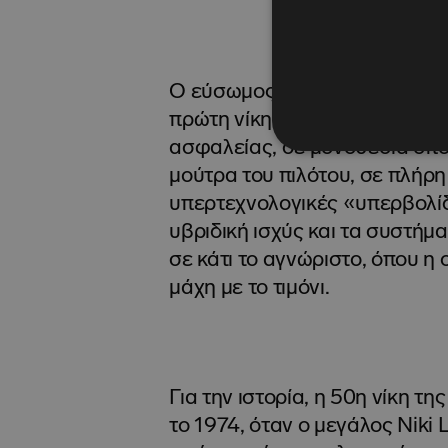
Ο εύσωμος Αργεντινός Jose Fro
πρώτη νίκη το 1951, οδηγούσε
ασφαλείας, σε μονοθέσια όπο
μούτρα του πιλότου, σε πλήρη
υπερτεχνολογικές «υπερβολίδ
υβριδική ισχύς και τα συστή
σε κάτι το αγνώριστο, όπου η
μάχη με το τιμόνι.
Για την ιστορία, η 50η νίκη τη
το 1974, όταν ο μεγάλος Niki