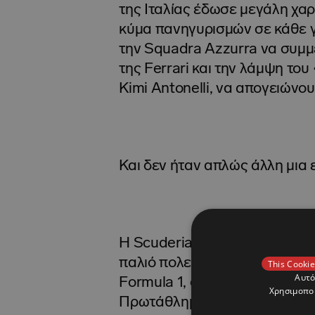
της Ιταλίας έδωσε μεγάλη χαρ
κύμα πανηγυρισμών σε κάθε γω
την Squadra Azzurra να συμμε
της Ferrari και την λάμψη το
Kimi Antonelli, να απογειώνο
Και δεν ήταν απλώς άλλη μια ε
H Scuderia Ferrari πέτυχε, 
παλιό πολεμικό αεροδρόμιο το
This Cookie
Αυτό
Formula 1, στην πίστα όπου κ
Χρησιμοποι
Πρωτάθλημα.