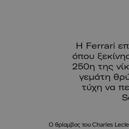
Η Ferrari ε
όπου ξεκίνησ
250η της νί
γεμάτη θρύ
τύχη να πε
S
Ο θρίαμβος του Charles Lecle