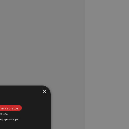
×
ministrator.
στών.
 σύμφωνα με