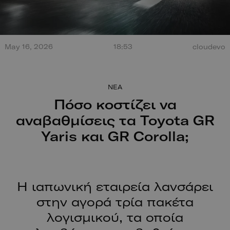
Τεράστια έκρηξη από
May 16, 2026
18:53
cloudevo
σύγκρουση στο Misano.
100 χρόν
Ο οδηγός βγαίνει
ξεκίνησαν
περπατώντας!
NEA
Πόσο κοστίζει να
αναβαθμίσεις τα Toyota GR
Yaris και GR Corolla;
Η ιαπωνική εταιρεία λανσάρει
στην αγορά τρία πακέτα
λογισμικού, τα οποία