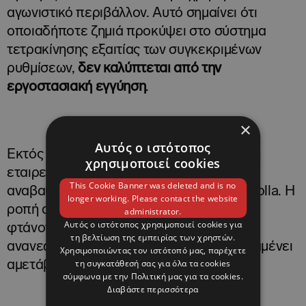
αγωνιστικό περιβάλλον. Αυτό σημαίνει ότι
οποιαδήποτε ζημιά προκύψει στο σύστημα
τετρακίνησης εξαιτίας των συγκεκριμένων
ρυθμίσεων,
δεν καλύπτεται από την
εργοστασιακή εγγύηση
.
×
Αυτός ο ιστότοπος
Εκτός από τα software update, η ιαπωνική
χρησιμοποιεί cookies
εταιρεία ανακοίνωσε και μηχανικές
This Cookie Banner was deleted and is no
αναβαθμίσεις για την προ-facelift GR Corolla. Η
longer working. Please contact the website
ροπή αυξάνεται
από 370 Nm σε 400 Nm
,
administrator.
Αυτός ο ιστότοπος χρησιμοποιεί cookies για
φτάνοντας πλέον στα επίπεδα του
τη βελτίωση της εμπειρίας των χρηστών.
ανανεωμένου μοντέλου, ενώ η ισχύς παραμένει
Χρησιμοποιώντας τον ιστότοπό μας, παρέχετε
τη συγκατάθεσή σας για όλα τα cookies
αμετάβλητη στους
304 ίππους
.
σύμφωνα με την Πολιτική μας για τα cookies.
Διαβάστε περισσότερα