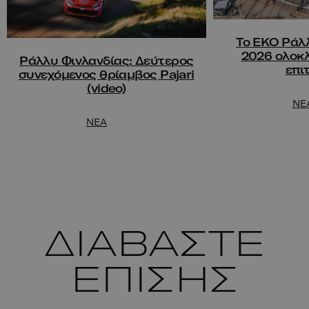
Το ΕΚΟ Ράλ
2026 ολοκ
Ράλλυ Φινλανδίας: Δεύτερος
επι
συνεχόμενος θρίαμβος Pajari
(video)
NE
NEA
ΔΙΑΒΑΣΤΕ
ΕΠΙΣΗΣ