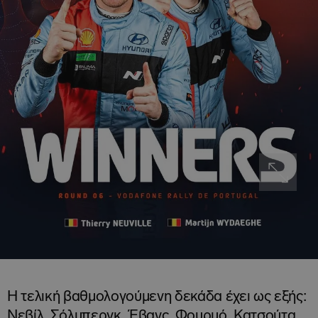
Η τελική βαθμολογούμενη δεκάδα έχει ως εξής:
Νεβίλ, Σόλμπεργκ, Έβανς, Φουρμό, Κατσούτα,