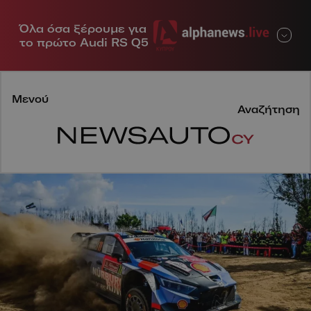
Όλα όσα ξέρουμε για
Μενού
το πρώτο Audi RS Q5
Μενού
Αναζήτηση