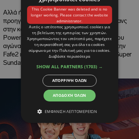
This Cookie Banner was deleted and is no
Αλλά ήταν ο Σόλμπεργκ εκείνος που
longer working. Please contact the website
προηγούταν με 4,3 δευτερόλεπτα του Έβανς
administrator.
Αυτός ο ιστότοπος χρησιμοποιεί cookies για
στην κατάταξη της Super Sunday πριν την
τη βελτίωση της εμπειρίας των χρηστών.
Power Stage της Fafe 2. Τελικά η αυλαία του
Χρησιμοποιώντας τον ιστότοπό μας, παρέχετε
τη συγκατάθεσή σας για όλα τα cookies
αγώνα έπεσε με τον Φουρμό να κερδίζει την
σύμφωνα με την Πολιτική μας για τα cookies.
Fafe2 και τον Σόλμπεργκ να κερδίζει την Super
Διαβάστε περισσότερα
Sunday.
SHOW ALL PARTNERS
(1703) →
ΑΠΌΡΡΙΨΗ ΌΛΩΝ
ΑΠΟΔΟΧΉ ΌΛΩΝ
ΕΜΦΆΝΙΣΗ ΛΕΠΤΟΜΕΡΕΙΏΝ