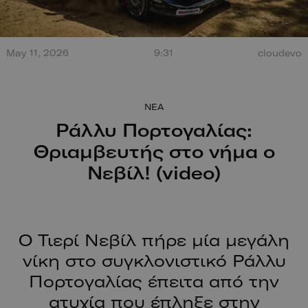
Τεράστια έκρηξη από
May 11, 2026
9:31
cloudevo
σύγκρουση στο Misano.
100 χρόν
Ο οδηγός βγαίνει
ξεκίνησαν
περπατώντας!
NEA
Ράλλυ Πορτογαλίας:
Θριαμβευτής στο νήμα ο
Νεβίλ! (video)
Ο Τιερί Νεβίλ πήρε μία μεγάλη
νίκη στο συγκλονιστικό Ράλλυ
Πορτογαλίας έπειτα από την
ατυχία που έπληξε στην