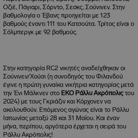
Οζιέ, Πάγιαρι, Σόρντο, Σεσκς, Σούνινεν. Στην
βαθμολογία ο Έβανς προηγείται με 123
βαθμούς έναντι 111 του Κατσούτα. Τρίτος είναι ο
Σόλμπεργκ με 92 βαθμούς.
Στην κατηγορία RC2 νικητές αναδείχθηκαν οι
Σούνινεν/Χούσι (η συνοδηγός του Φιλανδού
έγινε η πρώτη γυναίκα νικήτρια κατηγορίας μετά
την Ένι Μάλκνεν στο
ΕΚΟ Ράλλυ Ακρόπολις
του
2024) με τους Γκριάζιν και Κόρχονεν να
ακολουθούν. Επόμενος αγώνας είναι το Ράλλυ
Ιαπωνίας μεταξύ 28 και 31 Μαϊου. Και έναν
μήνα, περίπου, αργότερα έρχεται η σειρά του
Ράλλυ Ακρόπολις!