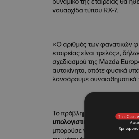
δυναμικό της εταιρείας θα ήθ
ναυαρχίδα τύπου RX-7.
«Ο αριθμός των φανατικών φί
εταιρείας είναι τρελός», δήλ
σχεδιασμού της Mazda Europ
αυτοκίνητα, οπότε φυσικά υπά
λανσάρουμε συναισθηματικά 
Το πρόβλημα είναι ότι το πά
This Cookie
υπολογιστικά φύλλα
, και ενώ
Αυτό
Χρησιμοποι
μπορούσε να προσφέρει ένα
υ