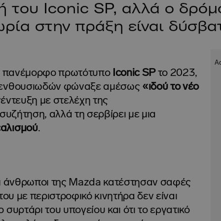
 του Iconic SP, αλλά ο δρόμ
ρία στην πράξη είναι δύσβα
ο πανέμορφο πρωτότυπο
Iconic SP
το 2023,
ν ενθουσιωδών φώναξε αμέσως
«ιδού το νέο
νέντευξη με στελέχη της
 συζήτηση, αλλά τη σερβίρει με μια
αλισμού
.
οι άνθρωποι της Mazda κατέστησαν σαφές
του με περιστροφικό κινητήρα δεν είναι
 συρτάρι του υπογείου και ότι το εργατικό