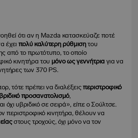
οηθεί ότι αν η Mazda κατασκεύαζε ποτέ
να έχει
πολύ καλύτερη ρύθμιση
του
ς από το πρωτότυπο, το οποίο
φικό κινητήρα του
μόνο ως γεννήτρια
για να
νητήρες των 370 PS.
πορ, τότε πρέπει να διαλέξεις
περιστροφικό
υβριδικό προσανατολισμό
,
αι όχι υβριδικό σε σειρά», είπε ο Σούλτσε.
ν περιστροφικό κινητήρα, θέλουν να
είας
στους τροχούς, όχι μόνο να τον