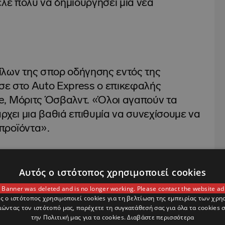
ελε πολύ να δημιουργήσει μια νέα
λων της σπορ οδήγησης εντός της
ωσε στο Auto Express ο επικεφαλής
e, Μόριτς Όσβαλντ. «Όλοι αγαπούν τα
ρχει μια βαθιά επιθυμία να συνεχίσουμε να
προϊόντα».
Αυτός ο ιστότοπος χρησιμοποιεί cookies
θος συνήθως δεν εξισορροπεί
τα
 Banner was deleted and is no longer working. Please contact the website ad
 κανείς δεν αμφιβάλλει ότι η Mazda θα
ς ο ιστότοπος χρησιμοποιεί cookies για τη βελτίωση της εμπειρίας των χρη
ώντας τον ιστότοπό μας, παρέχετε τη συγκατάθεσή σας για όλα τα cookies
πέροχο σπορ αυτοκίνητο
κανείς δεν
την Πολιτική μας για τα cookies.
Διαβάστε περισσότερα