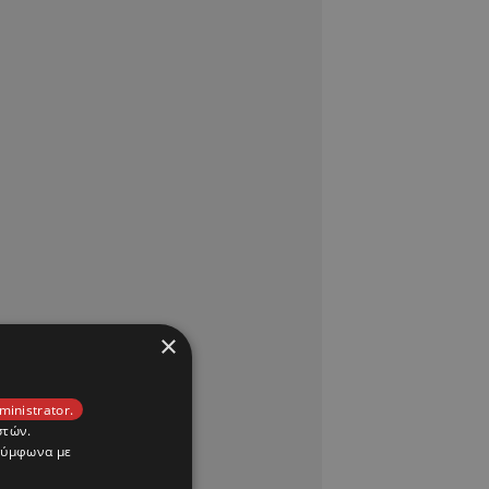
×
ministrator.
στών.
 σύμφωνα με