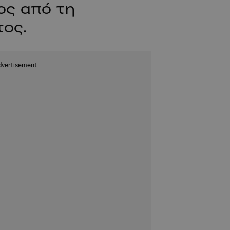
ος από τη
τος.