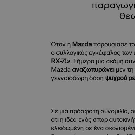
παραγωγή
θεω
Όταν η
Mazda
παρουσίασε τ
ο συλλογικός εγκέφαλος τω
RX-7!»
. Σήμερα μια ακόμη συ
Mazda
αναζωπυρώνει
μεν τη
γενναιόδωρη δόση
ψυχρού ρε
Σε μια πρόσφατη συνομιλία, 
ότι η ιδέα ενός σπορ αυτοκινή
κλειδωμένη σε ένα σκονισμένο