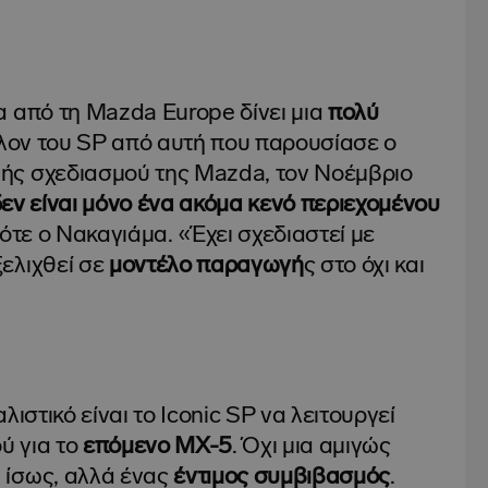
 από τη Mazda Europe δίνει μια
πολύ
λλον του SP από αυτή που παρουσίασε ο
ής σχεδιασμού της Mazda, τον Νοέμβριο
εν είναι μόνο ένα ακόμα κενό περιεχομένου
τότε ο Νακαγιάμα. «Έχει σχεδιαστεί με
ελιχθεί σε
μοντέλο παραγωγή
ς στο όχι και
λιστικό είναι το Iconic SP να λειτουργεί
ύ για το
επόμενο MX-5
. Όχι μια αμιγώς
 ίσως, αλλά ένας
έντιμος συμβιβασμός
.