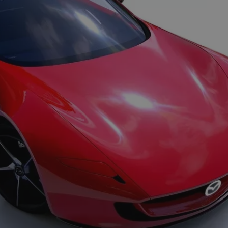
α έκρηξη από
η στο Misano.
100 χρόνια Spa! Όλα
γός βγαίνει
ξεκίνησαν κάπως έτσι…
πατώντας!