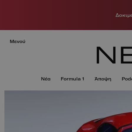
Δοκιμά
Μενού
Νέα
Formula 1
Άποψη
Pod