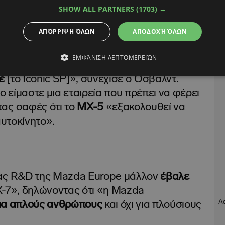
 πουλήσει αρκετά ώστε να εξασφαλίσει
SHOW ALL PARTNERS
(1703) →
ΑΠΌΡΡΙΨΗ ΌΛΩΝ
ΑΠΟΔΟΧΉ ΌΛΩΝ
ΕΜΦΆΝΙΣΗ ΛΕΠΤΟΜΕΡΕΙΏΝ
ε
[το Iconic SP]», συνέχισε ο Όσβαλντ.
είμαστε μια εταιρεία που πρέπει να φέρει
ας σαφές ότι το
MX-5
«εξακολουθεί να
υτοκίνητο».
δας R&D της Mazda Europe μάλλον
έβαλε
X-7», δηλώνοντας ότι «η Mazda
για απλούς ανθρώπους
και όχι για πλούσιους