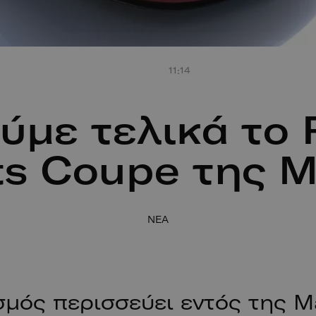
11:14
ύμε τελικά το 
ts Coupe της M
NEA
μός περισσεύει εντός της M