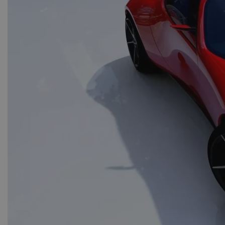
Τεράστι
σύγκρουσ
Ο οδη
περ