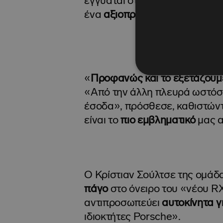
εγγυάται ότι θα μπορούσε να
ένα
αξιοπρεπές
κέρδος.
«
Προφανώς και το εξετάζουμ
«Από την άλλη πλευρά ωστόσο 
έσοδα», πρόσθεσε, καθιστώντ
είναι το
πιο εμβληματικό
μας α
Ο Κρίστιαν Σούλτσε της ομά
πάγο
στο όνειρο του «νέου R
αντιπροσωπεύει
αυτοκίνητα 
ιδιοκτήτες Porsche».