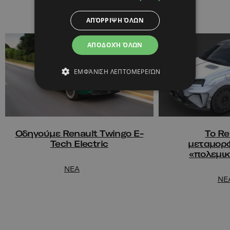
ΑΠΌΡΡΙΨΗ ΌΛΩΝ
ΑΠΟΔΟΧΉ ΌΛΩΝ
ΕΜΦΆΝΙΣΗ ΛΕΠΤΟΜΕΡΕΙΏΝ
Οδηγούμε Renault Twingo E-
Το Re
Tech Electric
μεταμορφ
«πολεμικ
NEA
NE