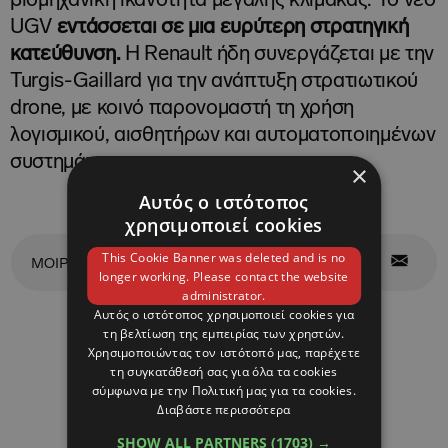
βιομηχανική ικανότητα μεγάλης κλίμακας. Το νέο
UGV
εντάσσεται σε μια ευρύτερη στρατηγική
κατεύθυνση.
Η Renault ήδη συνεργάζεται με την
Turgis-Gaillard για την ανάπτυξη στρατιωτικού
drone, με κοινό παρονομαστή τη χρήση
λογισμικού, αισθητήρων και αυτοματοποιημένων
συστημάτων.
×
Αυτός ο ιστότοπος
χρησιμοποιεί cookies
This Cookie Banner was deleted and is no
ΜΟΙΡΑΣΤΕΙΤΕ ΤΟ
longer working. Please contact the website
administrator.
Αυτός ο ιστότοπος χρησιμοποιεί cookies για
τη βελτίωση της εμπειρίας των χρηστών.
ΣΧΕΤΙΚΑ
Χρησιμοποιώντας τον ιστότοπό μας, παρέχετε
τη συγκατάθεσή σας για όλα τα cookies
σύμφωνα με την Πολιτική μας για τα cookies.
ΑΡΘΡΑ
Διαβάστε περισσότερα
SHOW ALL PARTNERS
(1703) →