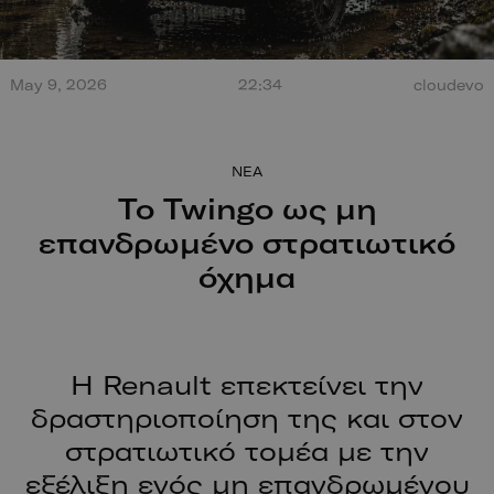
Τεράστια έκρηξη από
May 9, 2026
22:34
cloudevo
σύγκρουση στο Misano.
100 χρόν
Ο οδηγός βγαίνει
ξεκίνησαν
περπατώντας!
NEA
Το Twingo ως μη
επανδρωμένο στρατιωτικό
όχημα
Η Renault επεκτείνει την
δραστηριοποίηση της και στον
στρατιωτικό τομέα με την
εξέλιξη ενός μη επανδρωμένου