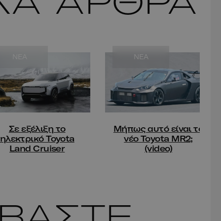
ΚΑ ΑΡΘΡΑ
NEA
NEA
Σε εξέλιξη το
Μήπως αυτό είναι το
ηλεκτρικό Toyota
νέο Toyota MR2;
Land Cruiser
(video)
ΑΒΑΣΤΕ