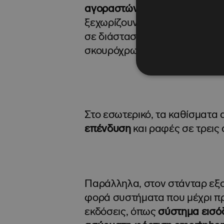
αγοραστών
, αναβαθμίζεται αι
ξεχωρίζουν οι
νέες μαύρες μα
σε διάσταση σε σχέση με τις
σκουρόχρωμα μπουλόνια.
Στο εσωτερικό, τα καθίσματα
επένδυση
και ραφές σε τρεις 
Παράλληλα, στον στάνταρ εξο
φορά συστήματα που μέχρι πρ
εκδόσεις, όπως
σύστημα εισόδ