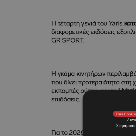
Η τέταρτη γενιά του Yaris
κατ
διαφορετικές εκδόσεις εξοπλ
GR SPORT.
Η γκάμα κινητήρων περιλαμβάν
που δίνει προτεραιότητα στη 
εκπομπές ρύπων και το
Hybri
επιδόσεις.
This Cookie
Αυτό
Χρησιμοποι
Για το 2026, η
έκδοση Mid+
, 