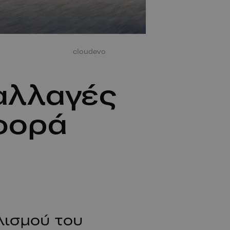
cloudevo
 αλλαγές
φορά
λισμού του