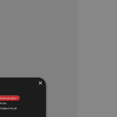
×
ministrator.
στών.
 σύμφωνα με