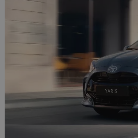
Τεράστι
σύγκρουσ
Ο οδη
περ