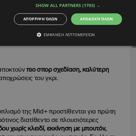
σθητικά και τεχνολογικά. Στο εξωτερικό,
SHOW ALL PARTNERS
(1703) →
τ ζάντες αλουμινίου 17 ιντσών
– αυξημένες
ΑΠΌΡΡΙΨΗ ΌΛΩΝ
ΑΠΟΔΟΧΉ ΌΛΩΝ
 προηγούμενες 16άρες – καθώς και τα
ΕΜΦΆΝΙΣΗ ΛΕΠΤΟΜΕΡΕΙΏΝ
 αποκτούν
πιο σπορ σχεδίαση, καλύτερη
αποχρώσεις του γκρι.
πλισμό της Mid+ προστίθενται για πρώτη
ότινος διατίθεντο σε πλουσιότερες
ου χωρίς κλειδί, εκκίνηση με μπουτόν,