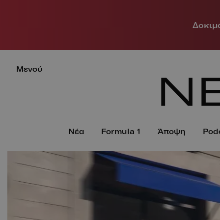
Δοκιμά
Μενού
Νέα
Formula 1
Άποψη
Pod