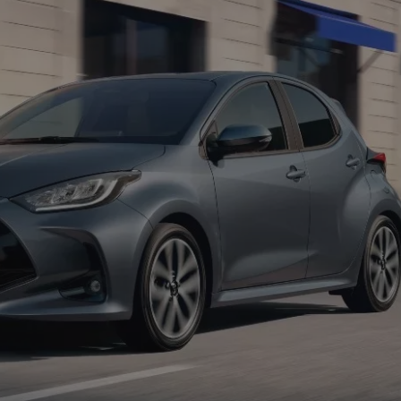
α έκρηξη από
η στο Misano.
100 χρόνια Spa! Όλα
γός βγαίνει
ξεκίνησαν κάπως έτσι…
πατώντας!