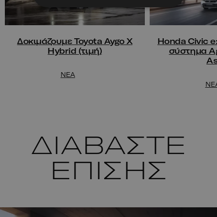
Δοκιμάζουμε Toyota Aygo X
Honda Civic e:
Hybrid (τιμή)
σύστημα Ag
As
NEA
NE
ΔΙΑΒΑΣΤΕ
ΕΠΙΣΗΣ