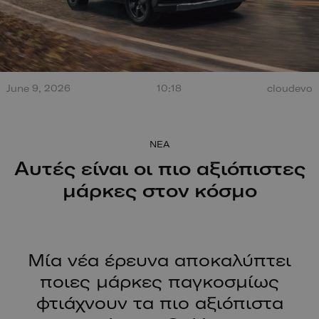
Τεράστια έκρηξη από
σύγκρουση στο Misano.
100 χρόν
Ο οδηγός βγαίνει
ξεκίνησαν
June 9, 2026
10:18
cloudevo
περπατώντας!
NEA
Αυτές είναι οι πιο αξιόπιστες
μάρκες στον κόσμο
Μία νέα έρευνα αποκαλύπτει
ποιες μάρκες παγκοσμίως
φτιάχνουν τα πιο αξιόπιστα