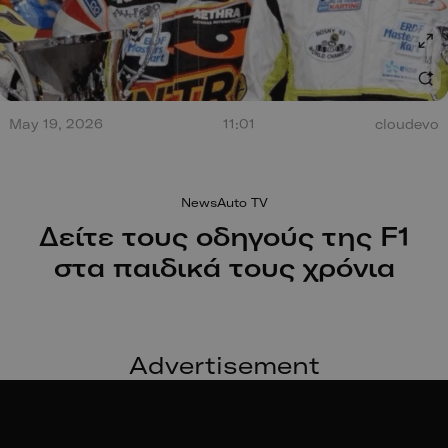
Τεράστια έκρηξη από
σύγκρουση στο Misano.
100 χρόν
Ο οδηγός βγαίνει
ξεκίνησαν
May 19, 2026
11:01
cloudevo
περπατώντας!
NewsAuto TV
Δείτε τους οδηγούς της F1
στα παιδικά τους χρόνια
Advertisement