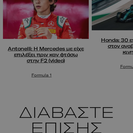
Honda: 30 ε
στον ανα
Antonelli: Η Mercedes με είχε
κιν
επιλέξει πριν καν φτάσω
στην F2 (video)
Formu
Formula 1
ΔΙΑΒΑΣΤΕ
ΕΠΙΣΗΣ