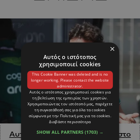
×
Αυτός ο ιστότοπος
χρησιμοποιεί cookies
This Cookie Banner was deleted and is no
longer working. Please contact the website
administrator.
Αυτός ο ιστότοπος χρησιμοποιεί cookies για
τη βελτίωση της εμπειρίας των χρηστών.
Χρησιμοποιώντας τον ιστότοπό μας, παρέχετε
τη συγκατάθεσή σας για όλα τα cookies
σύμφωνα με την Πολιτική μας για τα cookies.
Διαβάστε περισσότερα
SHOW ALL PARTNERS
(1703) →
Αυτό είναι το νέο «διαμάντι» στο