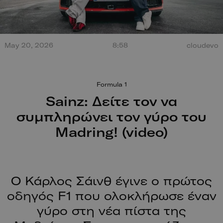
Τεράστια έκρηξη από
May 20, 2026
8:58
cloudevo
σύγκρουση στο Misano.
100 χρόν
Ο οδηγός βγαίνει
ξεκίνησαν
περπατώντας!
Formula 1
Sainz: Δείτε τον να
συμπληρώνει τον γύρο του
Madring! (video)
Ο Κάρλος Σάινθ έγινε ο πρώτος
οδηγός F1 που ολοκλήρωσε έναν
γύρο στη νέα πίστα της