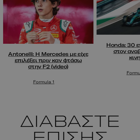
Honda: 30 ε
στον ανα
Antonelli: Η Mercedes με είχε
κιν
επιλέξει πριν καν φτάσω
στην F2 (video)
Formu
Formula 1
ΔΙΑΒΑΣΤΕ
ΕΠΙΣΗΣ