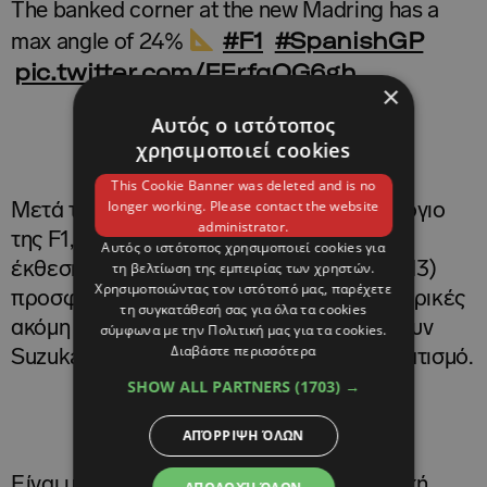
The banked corner at the new Madring has a
#F1
#SpanishGP
max angle of 24%
pic.twitter.com/FFrfqQG6gh
×
Αυτός ο ιστότοπος
May 16, 2026
— Formula 1 (@F1)
χρησιμοποιεί cookies
This Cookie Banner was deleted and is no
longer working. Please contact the website
Μετά τη μεγαλύτερη στροφή στο ημερολόγιο
administrator.
της F1, η πίστα επιστρέφει στον χώρο της
Αυτός ο ιστότοπος χρησιμοποιεί cookies για
τη βελτίωση της εμπειρίας των χρηστών.
έκθεσης. Η επόμενη αριστερή στροφή (T13)
Χρησιμοποιώντας τον ιστότοπό μας, παρέχετε
προσφέρει ευκαιρία για προσπέραση. Μερικές
τη συγκατάθεσή σας για όλα τα cookies
ακόμη στροφές με ομαλή ροή, που θυμίζουν
σύμφωνα με την Πολιτική μας για τα cookies.
Διαβάστε περισσότερα
Suzuka ή Silverstone, οδηγούν στον τερματισμό.
SHOW ALL PARTNERS
(1703) →
ΑΠΌΡΡΙΨΗ ΌΛΩΝ
Είναι μια απαιτητική αλλά και συναρπαστική