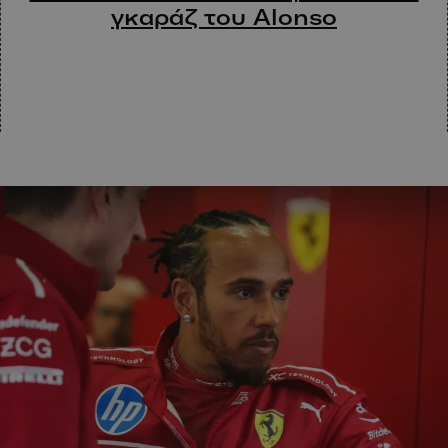
γκαράζ του Alonso