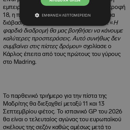
ΑΠΟΔΟΧΉ ΌΛΩΝ
εμπειρία για τους οδηγούς. Πριν από τη στροφή
18, η πίστα περνάει από μια μακριά υπόγεια
ΕΜΦΆΝΙΣΗ ΛΕΠΤΟΜΕΡΕΙΏΝ
διάβαση κάτω από τον αυτοκινητόδρομο. «
Η
φαρδιά διαδρομή θα μας βοηθήσει να κάνουμε
καλύτερες προσπεράσεις. Αυτό συνήθως δεν
συμβαίνει στις πίστες δρόμου
» σχολίασε ο
Κάρλος έπειτα από τους πρώτους του γύρους
στο Madring.
Το παρθενικό τριήμερο για την πίστα της
Μαδρίτης θα διεξαχθεί μεταξύ 11 και 13
Σεπτεμβρίου φέτος. Το ισπανικό GP του 2026
θα είναι ο τελευταίος αγώνας του ευρωπαϊκού
σκέλους της σεζόν καθώς αμέσως μετά το